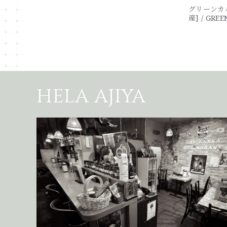
グリーンカル
産] / GRE
Lanka]
HELA AJIYA