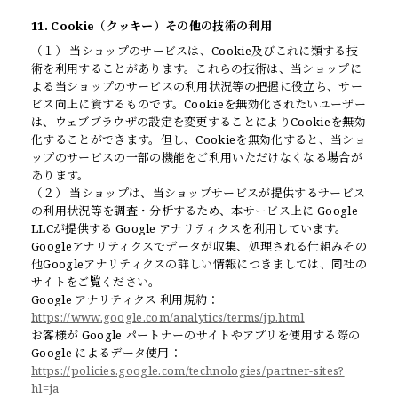
11. Cookie（クッキー）その他の技術の利用
（１） 当ショップのサービスは、Cookie及びこれに類する技
術を利用することがあります。これらの技術は、当ショップに
よる当ショップのサービスの利用状況等の把握に役立ち、サー
ビス向上に資するものです。Cookieを無効化されたいユーザー
は、ウェブブラウザの設定を変更することによりCookieを無効
化することができます。但し、Cookieを無効化すると、当ショ
ップのサービスの一部の機能をご利用いただけなくなる場合が
あります。
（２） 当ショップは、当ショップサービスが提供するサービス
の利用状況等を調査・分析するため、本サービス上に Google
LLCが提供する Google アナリティクスを利用しています。
Googleアナリティクスでデータが収集、処理される仕組みその
他Googleアナリティクスの詳しい情報につきましては、同社の
サイトをご覧ください。
Google アナリティクス 利用規約：
https://www.google.com/analytics/terms/jp.html
お客様が Google パートナーのサイトやアプリを使用する際の
Google によるデータ使用：
https://policies.google.com/technologies/partner-sites?
hl=ja