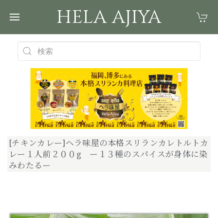
HELA AJIYA
[チキンカレー]ヘラ味屋の本格スリランカレトルトカ
レー１人前２００g ー１３種のスパイスが身体に染
みわたるー