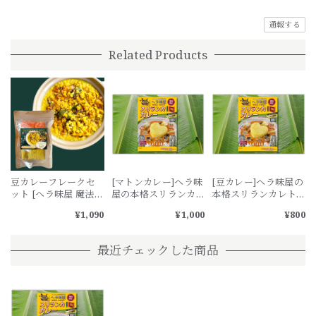
通報する
Related Products
豆カレーフレークセ
[マトンカレー]ヘラ味
[豆カレー]ヘラ味屋の
ット [ヘラ味屋 魔法の
屋の本格スリランカ
本格スリランカレト
スリランカカレーフ
レトルトカレー１人
ルトカレー１人前２
¥1,090
¥1,000
¥800
レーク] / （3人前入
前２００g ー１３種
００g ー１３種のス
り）豆を茹でてフレ
のスパイスが身体に
パイスが身体に染み
ークを溶かすだけ
染みわたるー
わたるー
最近チェックした商品