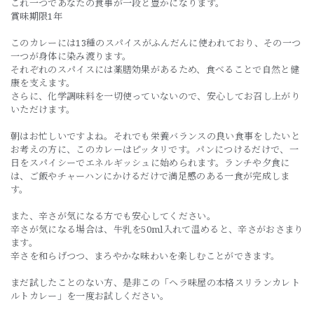
これ一つであなたの食事が一段と豊かになります。
賞味期限1年
このカレーには13種のスパイスがふんだんに使われており、その一つ
一つが身体に染み渡ります。
それぞれのスパイスには薬膳効果があるため、食べることで自然と健
康を支えます。
さらに、化学調味料を一切使っていないので、安心してお召し上がり
いただけます。
朝はお忙しいですよね。それでも栄養バランスの良い食事をしたいと
お考えの方に、このカレーはピッタリです。パンにつけるだけで、一
日をスパイシーでエネルギッシュに始められます。ランチや夕食に
は、ご飯やチャーハンにかけるだけで満足感のある一食が完成しま
す。
また、辛さが気になる方でも安心してください。
辛さが気になる場合は、牛乳を50ml入れて温めると、辛さがおさまり
ます。
辛さを和らげつつ、まろやかな味わいを楽しむことができます。
まだ試したことのない方、是非この「ヘラ味屋の本格スリランカレト
ルトカレー」を一度お試しください。