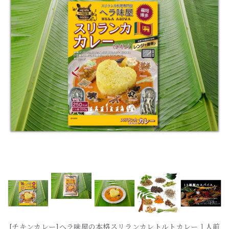
[チキンカレー]ヘラ味屋の本格スリランカレトルトカレー１人前