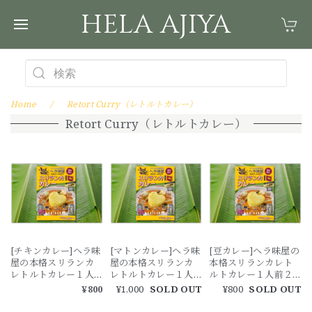
HELA AJIYA
Home
Retort Curry（レトルトカレー）
Retort Curry（レトルトカレー）
[チキンカレー]ヘラ味
[マトンカレー]ヘラ味
[豆カレー]ヘラ味屋の
屋の本格スリランカ
屋の本格スリランカ
本格スリランカレト
レトルトカレー１人
レトルトカレー１人
ルトカレー１人前２
前２００g ー１３種
前２００g ー１３種
００g ー１３種のス
¥800
¥1,000
SOLD OUT
¥800
SOLD OUT
のスパイスが身体に
のスパイスが身体に
パイスが身体に染み
染みわたるー
染みわたるー
わたるー