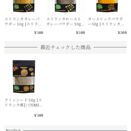
スリランカカレーパ
スリランカロースト
ターメリックパウダ
ウダー 50g [スリラン
カレーパウダー 50g
ー50g [スリランカ産]
カ産] / SLIRANKA
[スリランカ産] /
/ TURMERIC
¥500
¥500
¥500
CURRY POWDER [Sri
SLIRANKA ROAST
POWDER [Sri
Lanka] තුනපහ කුඩු
CURRY POWDER [Sri
Lanka]
Lanka] තුනපහ කුඩු
最近チェックした商品
クミンシード 50g [ス
リランカ産] / CUMIN
SEED [Sri Lanka]
¥500
Product