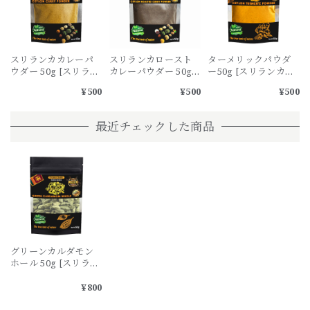
スリランカカレーパ
スリランカロースト
ターメリックパウダ
ウダー 50g [スリラン
カレーパウダー 50g
ー50g [スリランカ産]
カ産] / SLIRANKA
[スリランカ産] /
/ TURMERIC
¥500
¥500
¥500
CURRY POWDER [Sri
SLIRANKA ROAST
POWDER [Sri
Lanka] තුනපහ කුඩු
CURRY POWDER [Sri
Lanka]
Lanka] තුනපහ කුඩු
最近チェックした商品
グリーンカルダモン
ホール 50g [スリラン
カ産] / GREEN
CARDAMON
¥800
WHOLE [Sri Lanka]